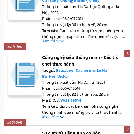
Vũ Trang Nhung
;
Barker, Vicky
Thông tin xuất bản:
H.: Đại học Quốc gia Hà
Nội, 2023
Phân loại:
428.2/C120N
Thông tin vật lý:
96 tr.: hình vẽ, 20 cm
Tóm tắt:
Cung cấp những từ vựng tiếng Anh
thông dụng, giúp các em làm quen với việc học
Xem thêm
tiếng Anh thông qua hình ảnh minh hoạ về các
Sách đơn
chủ đề đơn giản trong cuộc sống như: ở nhà,
6
nhà bếp, chuẩn bị bàn ăn, động vật hoang dã,
Công nghệ siêu thông minh - Các trò
các loài chim, du lịch, phương tiện giao thông...
chơi thực hành
Tác giả:
Bruzzone, Catherine
;
Lê Hải
;
Barker, Vicky
Thông tin xuất bản:
H.: Dân trí, 2021
Phân loại:
600/C455N
Thông tin vật lý:
32 tr.: tranh vẽ, 23 cm
Mã ĐKCB:
VV21.19614
Tóm tắt:
Giúp các bé khám phá công nghệ
thông minh qua những trò chơi thực hành
Xem thêm
sống động, qua những lời giải thích dễ hiểu
Sách đơn
7
50 cụm từ tiếng Anh cơ bản