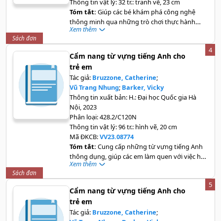
Thông tin vật lý:
32 tr.: tranh vẽ, 23 cm
Tóm tắt:
Giúp các bé khám phá công nghệ
thông minh qua những trò chơi thực hành
Xem thêm
sống động, qua những lời giải thích dễ hiểu
Sách đơn
4
Cẩm nang từ vựng tiếng Anh cho
trẻ em
Tác giả:
Bruzzone, Catherine
;
Vũ Trang Nhung
;
Barker, Vicky
Thông tin xuất bản:
H.: Đại học Quốc gia Hà
Nội, 2023
Phân loại:
428.2/C120N
Thông tin vật lý:
96 tr.: hình vẽ, 20 cm
Mã ĐKCB:
VV23.08774
Tóm tắt:
Cung cấp những từ vựng tiếng Anh
thông dụng, giúp các em làm quen với việc học
Xem thêm
tiếng Anh thông qua hình ảnh minh hoạ về các
Sách đơn
chủ đề đơn giản trong cuộc sống như: ở nhà,
5
nhà bếp, chuẩn bị bàn ăn, động vật hoang dã,
Cẩm nang từ vựng tiếng Anh cho
các loài chim, du lịch, phương tiện giao thông...
trẻ em
Tác giả:
Bruzzone, Catherine
;