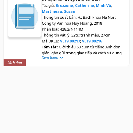
Tác giả:
Bruzzone, Catherine
;
Minh Vũ
;
Martineau, Susan
Thông tin xuất bản:
H.: Bách khoa Hà Nội ;
Công ty Văn hoá Huy Hoàng, 2018
Phân loại:
428.2/N114M
Thông tin vật lý:
32tr.: tranh màu, 27cm
Mã ĐKCB:
VL19.00217
;
VL19.00216
Tóm tắt:
Giới thiệu 50 cụm từ tiếng Anh đơn
giản, gần gũi trong giao tiếp và cách sử dụng
Xem thêm
các từ này thông qua tranh và các trò chơi
Sách đơn
minh hoạ giúp các bé bắt đầu tự tin và chủ
động trong việc học một ngôn ngữ mới