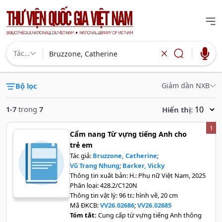
Tác…
Bộ lọc
Giảm dần NXB
1-7
trong
7
Hiển thị:
1
Cẩm nang Từ vựng tiếng Anh cho
trẻ em
Tác giả:
Bruzzone, Catherine
;
Vũ Trang Nhung
;
Barker, Vicky
Thông tin xuất bản:
H.: Phụ nữ Việt Nam, 2025
Phân loại:
428.2/C120N
Thông tin vật lý:
96 tr.: hình vẽ, 20 cm
Mã ĐKCB:
VV26.02686
;
VV26.02685
Tóm tắt:
Cung cấp từ vựng tiếng Anh thông