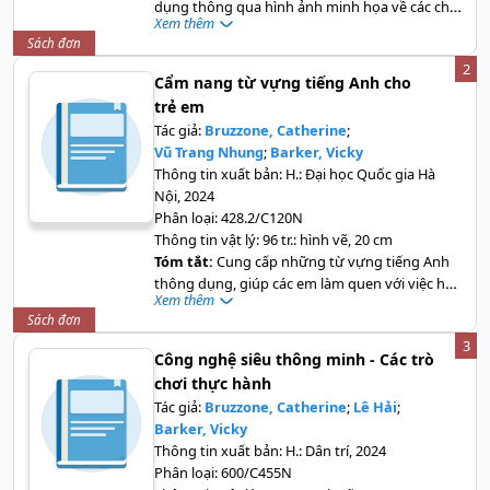
dụng thông qua hình ảnh minh họa về các chủ
Xem thêm
đề trong cuộc sống
Sách đơn
2
Cẩm nang từ vựng tiếng Anh cho
trẻ em
Tác giả:
Bruzzone, Catherine
;
Vũ Trang Nhung
;
Barker, Vicky
Thông tin xuất bản:
H.: Đại học Quốc gia Hà
Nội, 2024
Phân loại:
428.2/C120N
Thông tin vật lý:
96 tr.: hình vẽ, 20 cm
Tóm tắt:
Cung cấp những từ vựng tiếng Anh
thông dụng, giúp các em làm quen với việc học
Xem thêm
tiếng Anh thông qua hình ảnh minh hoạ về các
Sách đơn
chủ đề đơn giản trong cuộc sống như: ở nhà,
3
nhà bếp, chuẩn bị bàn ăn, động vật hoang dã,
Công nghệ siêu thông minh - Các trò
các loài chim, du lịch, phương tiện giao thông...
chơi thực hành
Tác giả:
Bruzzone, Catherine
;
Lê Hải
;
Barker, Vicky
Thông tin xuất bản:
H.: Dân trí, 2024
Phân loại:
600/C455N